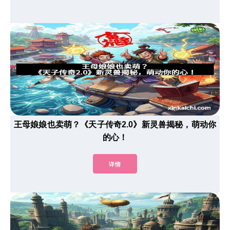
王母娘娘也卖萌？《天子传奇2.0》新灵兽揭秘，萌动你
的心！
详情